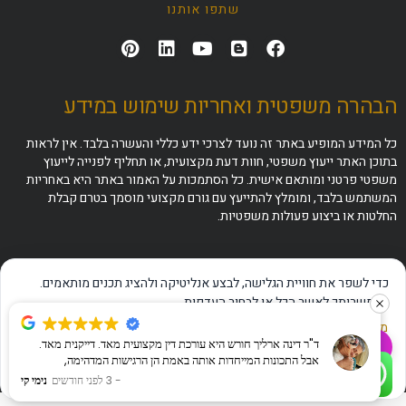
שתפו אותנו
הבהרה משפטית ואחריות שימוש במידע
כל המידע המופיע באתר זה נועד לצרכי ידע כללי והעשרה בלבד. אין לראות
בתוכן האתר ייעוץ משפטי, חוות דעת מקצועית, או תחליף לפנייה לייעוץ
משפטי פרטני ומותאם אישית. כל הסתמכות על האמור באתר היא באחריות
המשתמש בלבד, ומומלץ להתייעץ עם גורם מקצועי מוסמך בטרם קבלת
החלטות או ביצוע פעולות משפטיות.
כדי לשפר את חוויית הגלישה, לבצע אנליטיקה ולהציג תכנים מותאמים.
באפשרותך לאשר הכל או לבחור העדפות.
מדיניות פרטיות
·
תנאי שימוש
·
הצהרת נגישות
ד"ר דינה ארליך חורש היא עורכת דין מקצועית מאד. דייקנית מאד.
✦
שאלו את ה-AI שלנו
אבל התכונות המייחדות אותה באמת הן הרגישות המדהימה,
אישור הכל
דחייה
ניהול העדפות
התקשרו עכשיו
לוואטסאפ מהיר
האכפתיות והעדינות שבה היא מתקשרת עם אדם מבוגר שבישורת
3 לפני חודשים
נימי קי
האחרונה לחייו ובאותה מידה עם מי שרק החל לצעוד. לא מובן מאליו.