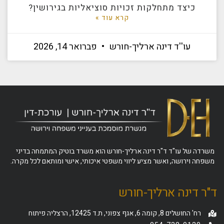
כיצד מתחלקות זכויות סוציאליות בגירושין?
קרא עוד »
עו''ד דינה ארליך-חורש
פברואר 14, 2026
משרדה של עו"ד ד"ר דינה ארליך-חורש הוא משרד בוטיק המתמחה בדיני
משפחה וירושה, ואשר מציע ליווי משפטי איכותי, אישי ומותאם לכל מקרה.
ד"ר דינה ארליך-חורש
רח' החושלים 8, קומה 6, אגף צפוני, ת.ד 12425, הרצליה פיתוח