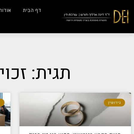
...
Yes
...
דף הבית
אודות
תגית: זכוי
גירושין
ג