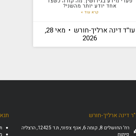
פערי מידע בגירושין: מה קורה כשצד
אחד יודע יותר מהשני?
קרא עוד »
עו''ד דינה ארליך-חורש
מאי 28,
2026
ר דינה ארליך-חורש
תנאי
רח' החושלים 8, קומה 6, אגף צפוני, ת.ד 12425, הרצליה
ת
פיתוח
מד