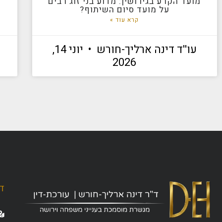
מועד הקרע בגירושין: מדוע בני זוג רבים
על מועד סיום השיתוף?
קרא עוד »
עו''ד דינה ארליך-חורש
יוני 14,
2026
ד"