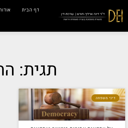
...
Yes
...
דף הבית
אודות
תגית: הת
דיני משפחה