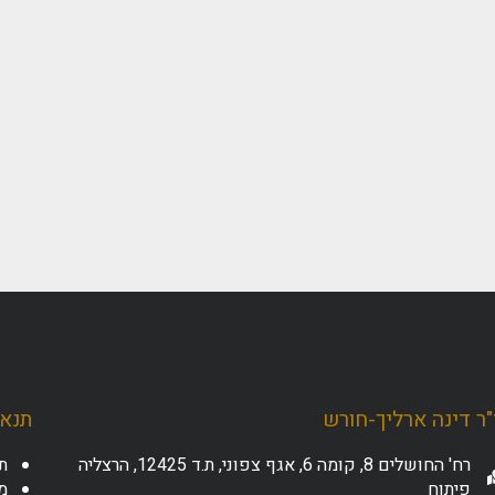
ר דינה ארליך-חורש
תנאי
רח' החושלים 8, קומה 6, אגף צפוני, ת.ד 12425, הרצליה
ת
פיתוח
מד