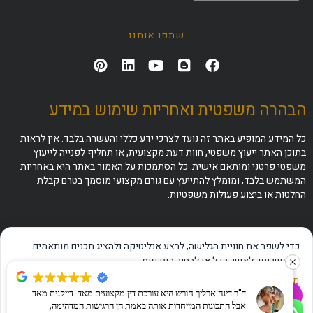
שתפו אותנו
הבהרה משפטית ואחריות שימוש במידע
כל המידע המופיע באתר זה נועד לצרכי ידע כללי והעשרה בלבד. אין לראות
בתוכן האתר ייעוץ משפטי, חוות דעת מקצועית, או תחליף לפנייה לייעוץ
משפטי פרטני ומותאם אישית. כל הסתמכות על האמור באתר היא באחריות
המשתמש בלבד, ומומלץ להתייעץ עם גורם מקצועי מוסמך בטרם קבלת
החלטות או ביצוע פעולות משפטיות.
כדי לשפר את חוויית הגלישה, לבצע אנליטיקה ולהציג תכנים מותאמים.
באפשרותך לאשר הכל או לבחור העדפות.
מדיניות פרטיות
·
תנאי שימוש
·
הצהרת נגישות
ד"ר דינה ארליך חורש היא עורכת דין מקצועית מאד. דייקנית מאד.
✦
שאלו את ה-AI שלנו
אבל התכונות המייחדות אותה באמת הן הרגישות המדהימה,
אישור הכל
דחייה
ניהול העדפות