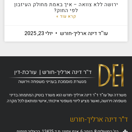
ירושה ללא צוואה – איך באמת מחולק העיזבון
לפי החוק?
קרא עוד »
עו''ד דינה ארליך-חורש
יולי 23, 2025
משרדה של עו"ד ד"ר דינה ארליך-חורש הוא משרד בוטיק המתמחה בדיני
משפחה וירושה, ואשר מציע ליווי משפטי איכותי, אישי ומותאם לכל מקרה.
ד"ר דינה ארליך-חורש
רח' החושלים 8, קומה 6, אגף צפוני, ת.ד 12425, הרצליה פיתוח