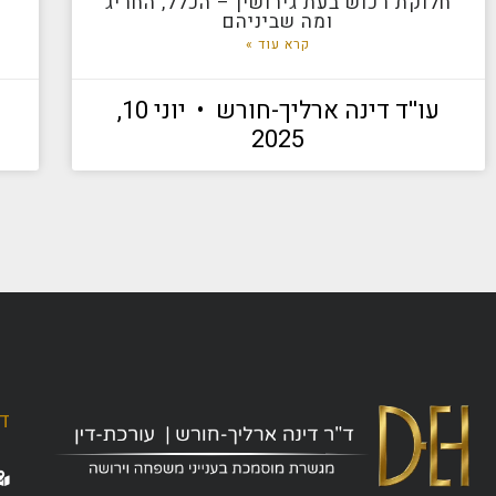
חלוקת רכוש בעת גירושין – הכלל, החריג
ומה שביניהם
קרא עוד »
עו''ד דינה ארליך-חורש
יוני 10,
2025
ד"