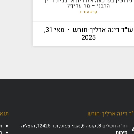
גירושין בערכאה אזרחית או בבית הדין
הרבני – מה עדיף?
קרא עוד »
עו''ד דינה ארליך-חורש
מאי 31,
2025
ר דינה ארליך-חורש
תנאי
רח' החושלים 8, קומה 6, אגף צפוני, ת.ד 12425, הרצליה
ת
פיתוח
מד