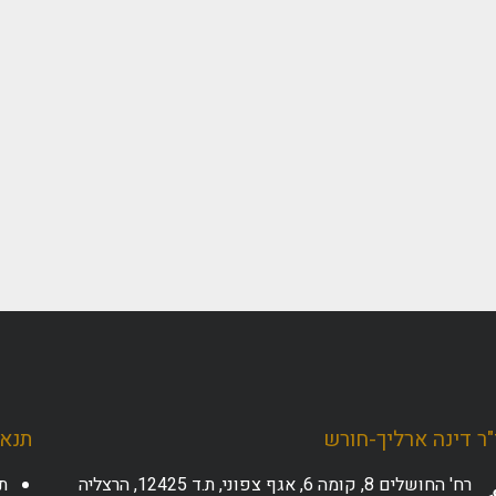
ר דינה ארליך-חורש
תנאי
רח' החושלים 8, קומה 6, אגף צפוני, ת.ד 12425, הרצליה
ת