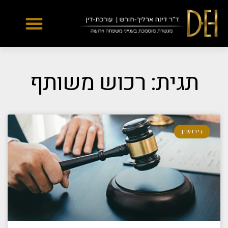
Yes
...
...
תגית: רכוש משותף
גירושין