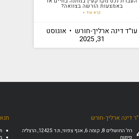
העברת נכס מקרקעין במתנה בחיים או
באמצעות הורשה בצוואה?
קרא עוד »
עו''ד דינה ארליך-חורש
אוגוסט
31, 2025
ר דינה ארליך-חורש
תנאי
רח' החושלים 8, קומה 6, אגף צפוני, ת.ד 12425, הרצליה
ת
פיתוח
מד