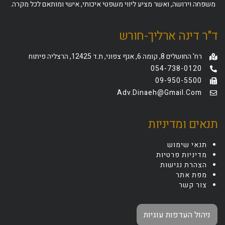
משפחה וירושה, ואשר מציע ליווי משפטי איכותי, אישי ומותאם לכל מקרה.
ד"ר דינה ארליך-חורש
רח' החושלים 8, קומה 6, אגף צפוני, ת.ד 12425, הרצליה פיתוח
054-738-0120
09-950-5500
Adv.dinaeh@gmail.com
תנאים ומדיניות
תנאי שימוש
מדיניות פרטיות
הצהרת נגישות
מפת אתר
צור קשר
ניהול העדפות עוגיות