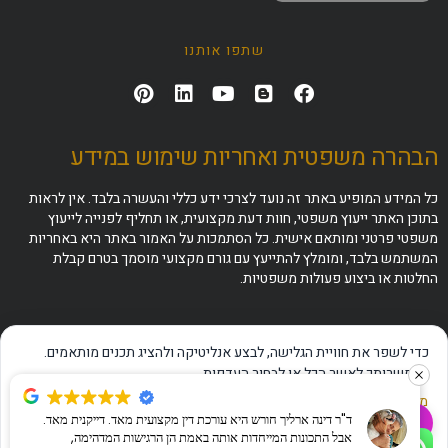
שתפו אותנו
הבהרה משפטית ואחריות שימוש במידע
כל המידע המופיע באתר זה נועד לצרכי ידע כללי והעשרה בלבד. אין לראות
בתוכן האתר ייעוץ משפטי, חוות דעת מקצועית, או תחליף לפנייה לייעוץ
משפטי פרטני ומותאם אישית. כל הסתמכות על האמור באתר היא באחריות
המשתמש בלבד, ומומלץ להתייעץ עם גורם מקצועי מוסמך בטרם קבלת
החלטות או ביצוע פעולות משפטיות.
כדי לשפר את חוויית הגלישה, לבצע אנליטיקה ולהציג תכנים מותאמים.
באפשרותך לאשר הכל או לבחור העדפות.
מדיניות פרטיות
·
תנאי שימוש
·
הצהרת נגישות
ד"ר דינה ארליך חורש היא עורכת דין מקצועית מאד. דייקנית מאד.
✦
שאלו את ה-AI שלנו
אבל התכונות המייחדות אותה באמת הן הרגישות המדהימה,
אישור הכל
דחייה
ניהול העדפות