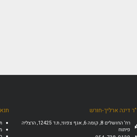
ר דינה ארליך-חורש
תנאי
רח' החושלים 8, קומה 6, אגף צפוני, ת.ד 12425, הרצליה
ת
פיתוח
מד
ה