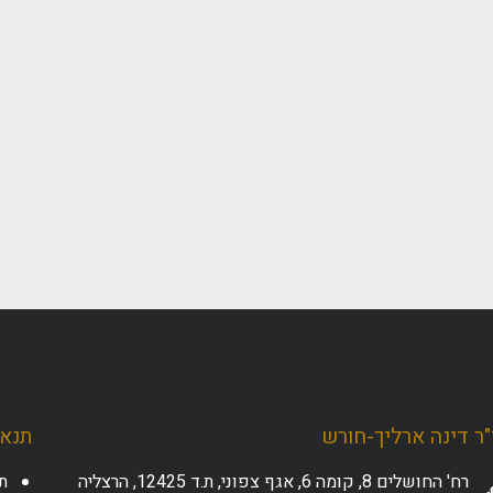
ר דינה ארליך-חורש
תנאי
רח' החושלים 8, קומה 6, אגף צפוני, ת.ד 12425, הרצליה
ת