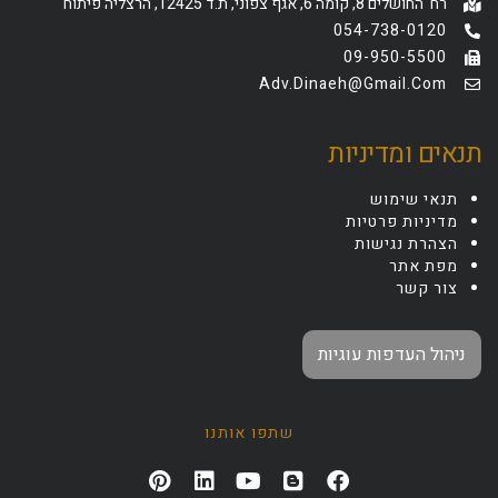
רח' החושלים 8, קומה 6, אגף צפוני, ת.ד 12425, הרצליה פיתוח
054-738-0120
09-950-5500
Adv.dinaeh@gmail.com
תנאים ומדיניות
תנאי שימוש
מדיניות פרטיות
הצהרת נגישות
מפת אתר
צור קשר
ניהול העדפות עוגיות
שתפו אותנו