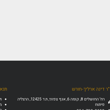
ר דינה ארליך-חורש
תנאי
רח' החושלים 8, קומה 6, אגף צפוני, ת.ד 12425, הרצליה
ת
פיתוח
מד
ה