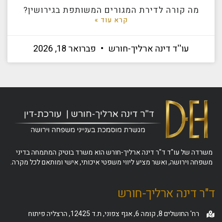
מה קורה לדירת המגורים המשותפת בגירושין?
קרא עוד »
עו''ד דינה ארליך-חורש
פברואר 18, 2026
משרדה של עו"ד ד"ר דינה ארליך-חורש הוא משרד בוטיק המתמחה בדיני
משפחה וירושה, ואשר מציע ליווי משפטי איכותי, אישי ומותאם לכל מקרה.
ד"ר דינה ארליך-חורש
רח' החושלים 8, קומה 6, אגף צפוני, ת.ד 12425, הרצליה פיתוח