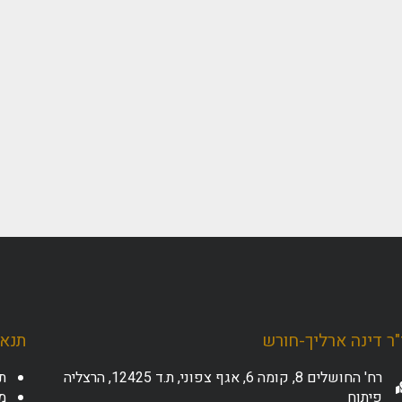
ר דינה ארליך-חורש
תנאי
רח' החושלים 8, קומה 6, אגף צפוני, ת.ד 12425, הרצליה
ת
פיתוח
מד