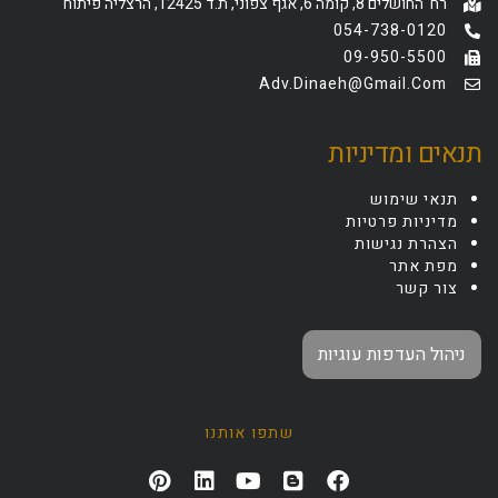
רח' החושלים 8, קומה 6, אגף צפוני, ת.ד 12425, הרצליה פיתוח
054-738-0120
09-950-5500
Adv.dinaeh@gmail.com
תנאים ומדיניות
תנאי שימוש
מדיניות פרטיות
הצהרת נגישות
מפת אתר
צור קשר
ניהול העדפות עוגיות
שתפו אותנו