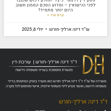
פסק דין דרמטי: כיצד יתחלק רכוש שנצבר
לפני הנישואין – ומדוע הסכם הממון חשוב
היום יותר מתמיד?
קרא עוד »
עו''ד דינה ארליך-חורש
יולי 6, 2025
משרדה של עו"ד ד"ר דינה ארליך-חורש הוא משרד בוטיק המתמחה בדיני
משפחה וירושה, ואשר מציע ליווי משפטי איכותי, אישי ומותאם לכל מקרה.
ד"ר דינה ארליך-חורש