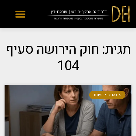
Yes
...
...
תגית: חוק הירושה סעיף
104
צוואות וירושות