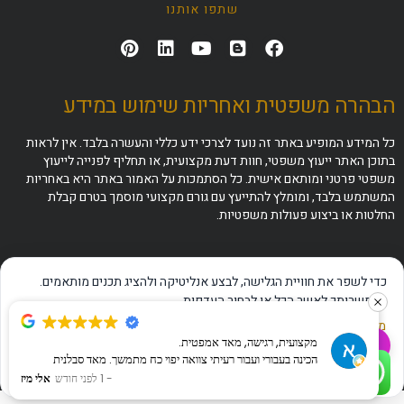
שתפו אותנו
הבהרה משפטית ואחריות שימוש במידע
כל המידע המופיע באתר זה נועד לצרכי ידע כללי והעשרה בלבד. אין לראות
בתוכן האתר ייעוץ משפטי, חוות דעת מקצועית, או תחליף לפנייה לייעוץ
משפטי פרטני ומותאם אישית. כל הסתמכות על האמור באתר היא באחריות
המשתמש בלבד, ומומלץ להתייעץ עם גורם מקצועי מוסמך בטרם קבלת
החלטות או ביצוע פעולות משפטיות.
כדי לשפר את חוויית הגלישה, לבצע אנליטיקה ולהציג תכנים מותאמים.
באפשרותך לאשר הכל או לבחור העדפות.
מדיניות פרטיות
·
תנאי שימוש
·
הצהרת נגישות
מקצועית, רגישה, מאד אמפטית.
✦
שאלו את ה-AI שלנו
הכינה בעבורי ועבור רעיתי צוואה יפוי כח מתמשך. מאד סבלנית
אישור הכל
דחייה
ניהול העדפות
התקשרו עכשיו
לוואטסאפ מהיר
וקשובה הרכיבה מספר טיוטות עד שגבשנו יחד נוסח שתאם את
1 לפני חודש
אלי מיז
שבקשנו.