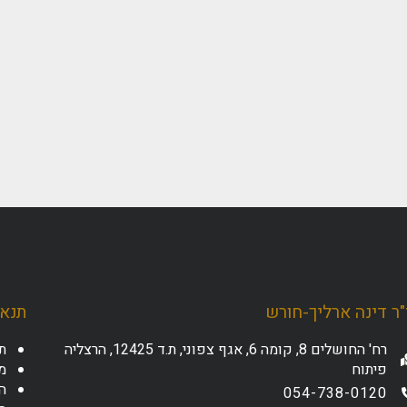
ר דינה ארליך-חורש
תנאי
רח' החושלים 8, קומה 6, אגף צפוני, ת.ד 12425, הרצליה
ת
פיתוח
מד
ה
054-738-0120