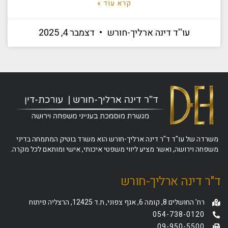
קרא עוד »
עו''ד דינה ארליך-חורש
דצמבר 4, 2025
משרדה של עו"ד ד"ר דינה ארליך-חורש הוא משרד בוטיק המתמחה בדיני
משפחה וירושה, ואשר מציע ליווי משפטי איכותי, אישי ומותאם לכל מקרה.
ד"ר דינה ארליך-חורש
רח' החושלים 8, קומה 6, אגף צפוני, ת.ד 12425, הרצליה פיתוח
054-738-0120
09-950-5500