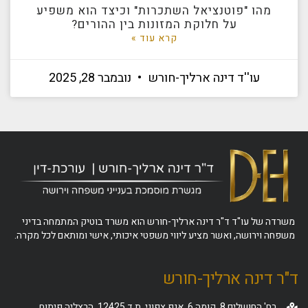
מהו "פוטנציאל השתכרות" וכיצד הוא משפיע
על חלוקת המזונות בין ההורים?
קרא עוד »
עו''ד דינה ארליך-חורש
נובמבר 28, 2025
משרדה של עו"ד ד"ר דינה ארליך-חורש הוא משרד בוטיק המתמחה בדיני
משפחה וירושה, ואשר מציע ליווי משפטי איכותי, אישי ומותאם לכל מקרה.
ד"ר דינה ארליך-חורש
רח' החושלים 8, קומה 6, אגף צפוני, ת.ד 12425, הרצליה פיתוח