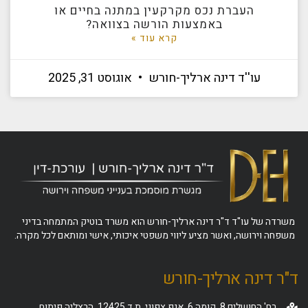
העברת נכס מקרקעין במתנה בחיים או
באמצעות הורשה בצוואה?
קרא עוד »
עו''ד דינה ארליך-חורש
אוגוסט 31, 2025
משרדה של עו"ד ד"ר דינה ארליך-חורש הוא משרד בוטיק המתמחה בדיני
משפחה וירושה, ואשר מציע ליווי משפטי איכותי, אישי ומותאם לכל מקרה.
ד"ר דינה ארליך-חורש
רח' החושלים 8, קומה 6, אגף צפוני, ת.ד 12425, הרצליה פיתוח