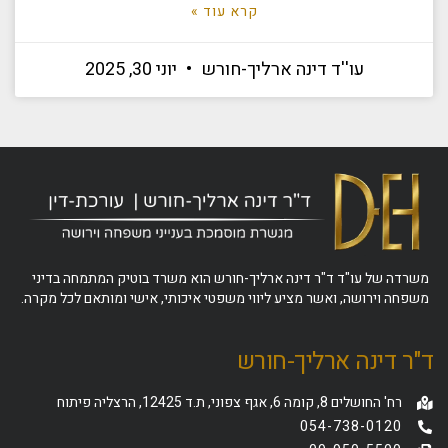
קרא עוד »
עו''ד דינה ארליך-חורש
יוני 30, 2025
משרדה של עו"ד ד"ר דינה ארליך-חורש הוא משרד בוטיק המתמחה בדיני
משפחה וירושה, ואשר מציע ליווי משפטי איכותי, אישי ומותאם לכל מקרה.
ד"ר דינה ארליך-חורש
רח' החושלים 8, קומה 6, אגף צפוני, ת.ד 12425, הרצליה פיתוח
054-738-0120