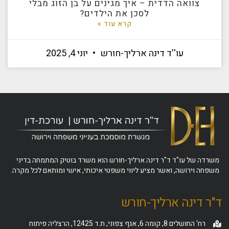
צוואה הדדית – איך מגינים על בן הזוג מבלי
לסכן את הילדים?
קרא עוד »
עו''ד דינה ארליך-חורש
יוני 4, 2025
משרדה של עו"ד ד"ר דינה ארליך-חורש הוא משרד בוטיק המתמחה בדיני
משפחה וירושה, ואשר מציע ליווי משפטי איכותי, אישי ומותאם לכל מקרה.
ד"ר דינה ארליך-חורש
רח' החושלים 8, קומה 6, אגף צפוני, ת.ד 12425, הרצליה פיתוח