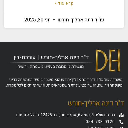
קרא עוד »
עו''ד דינה ארליך-חורש
יוני 30, 2025
משרדה של עו"ד ד"ר דינה ארליך-חורש הוא משרד בוטיק המתמחה בדיני
משפחה וירושה, ואשר מציע ליווי משפטי איכותי, אישי ומותאם לכל מקרה.
ד"ר דינה ארליך-חורש
רח' החושלים 8, קומה 6, אגף צפוני, ת.ד 12425, הרצליה פיתוח
054-738-0120