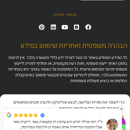
שתפו אותנו
הבהרה משפטית ואחריות שימוש במידע
כל המידע המופיע באתר זה נועד לצרכי ידע כללי והעשרה בלבד. אין לראות
בתוכן האתר ייעוץ משפטי, חוות דעת מקצועית, או תחליף לפנייה לייעוץ
משפטי פרטני ומותאם אישית. כל הסתמכות על האמור באתר היא באחריות
המשתמש בלבד, ומומלץ להתייעץ עם גורם מקצועי מוסמך בטרם קבלת
החלטות או ביצוע פעולות משפטיות.
כדי לשפר את חוויית הגלישה, לבצע אנליטיקה ולהציג תכנים מותאמים.
באפשרותך לאשר הכל או לבחור העדפות.
מדיניות פרטיות
·
תנאי שימוש
·
הצהרת נגישות
ד"ר דינה ארליך חורש היא עורכת דין מקצועית מאד. דייקנית מאד.
✦
שאלו את ה-AI שלנו
אבל התכונות המייחדות אותה באמת הן הרגישות המדהימה,
אישור הכל
דחייה
ניהול העדפות