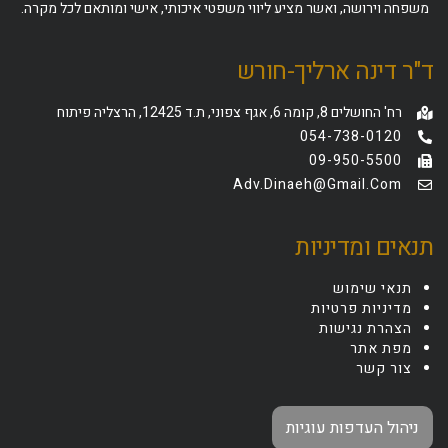
משפחה וירושה, ואשר מציע ליווי משפטי איכותי, אישי ומותאם לכל מקרה.
ד"ר דינה ארליך-חורש
רח' החושלים 8, קומה 6, אגף צפוני, ת.ד 12425, הרצליה פיתוח
054-738-0120
09-950-5500
Adv.dinaeh@gmail.com
תנאים ומדיניות
תנאי שימוש
מדיניות פרטיות
הצהרת נגישות
מפת אתר
צור קשר
ניהול העדפות עוגיות