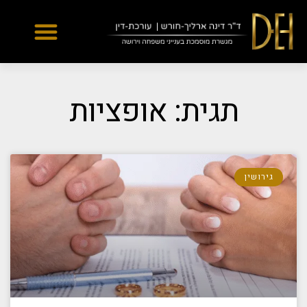
Yes
...
...
תגית: אופציות
גירושין