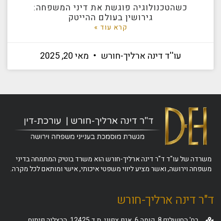
כשהטכנולוגיה פוגשת את דיני המשפחה:
גירושין בעולם ההייטק
קרא עוד »
עו''ד דינה ארליך-חורש
מאי 20, 2025
משרדה של עו"ד ד"ר דינה ארליך-חורש הוא משרד בוטיק המתמחה בדיני
משפחה וירושה, ואשר מציע ליווי משפטי איכותי, אישי ומותאם לכל מקרה.
ד"ר דינה ארליך-חורש
רח' החושלים 8, קומה 6, אגף צפוני, ת.ד 12425, הרצליה פיתוח