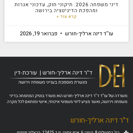
דיני משפחה 2026: תיקוני חוק, עדכוני אגרות
ומהפכת הדיגיטציה בירושה
קרא עוד »
עו''ד דינה ארליך-חורש
פברואר 19, 2026
משרדה של עו"ד ד"ר דינה ארליך-חורש הוא משרד בוטיק המתמחה בדיני
משפחה וירושה, ואשר מציע ליווי משפטי איכותי, אישי ומותאם לכל מקרה.
ד"ר דינה ארליך-חורש
רח' החושלים 8, קומה 6, אגף צפוני, ת.ד 12425, הרצליה פיתוח