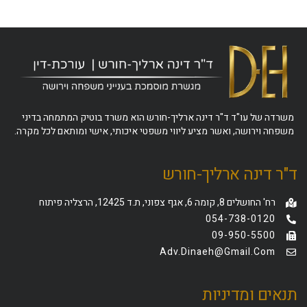
משרדה של עו"ד ד"ר דינה ארליך-חורש הוא משרד בוטיק המתמחה בדיני
משפחה וירושה, ואשר מציע ליווי משפטי איכותי, אישי ומותאם לכל מקרה.
ד"ר דינה ארליך-חורש
רח' החושלים 8, קומה 6, אגף צפוני, ת.ד 12425, הרצליה פיתוח
054-738-0120
09-950-5500
Adv.dinaeh@gmail.com
תנאים ומדיניות