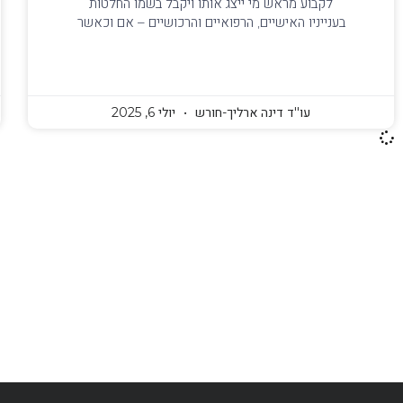
לקבוע מראש מי ייצג אותו ויקבל בשמו החלטות
בענייניו האישיים, הרפואיים והרכושיים – אם וכאשר
עו''ד דינה ארליך-חורש
יולי 6, 2025