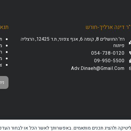
ר דינה ארליך-חורש
תנאי
רח' החושלים 8, קומה 6, אגף צפוני, ת.ד 12425, הרצליה
ת
פיתוח
מד
ה
054-738-0120
מ
09-950-5500
צ
Adv.dinaeh@gmail.com
ניה
ראות בתוכן האתר ייעוץ משפטי,
ליטיקה ולהציג תכנים מותאמים. באפשרותך לאשר הכל או לבחור העדפו
אישית. כל הסתמכות על האמור