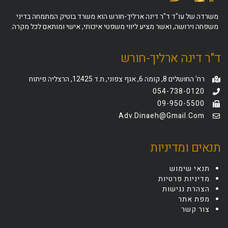
משרדה של עו"ד ד"ר דינה ארליך-חורש הוא משרד בוטיק המתמחה בדיני
משפחה וירושה, ואשר מציע ליווי משפטי איכותי, אישי ומותאם לכל מקרה.
ד"ר דינה ארליך-חורש
רח' החושלים 8, קומה 6, אגף צפוני, ת.ד 12425, הרצליה פיתוח
054-738-0120
09-950-5500
Adv.dinaeh@gmail.com
תנאים ומדיניות
תנאי שימוש
מדיניות פרטיות
הצהרת נגישות
מפת אתר
צור קשר