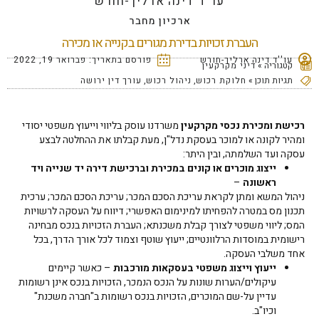
עו''ד דינה ארליך-חורש
ארכיון מחבר
העברת זכויות בדירת מגורים בקנייה או מכירה
עו''ד דינה ארליך-חורש
פורסם בתאריך:
פברואר 19, 2022
קטגוריה »
דיני מקרקעין
תגיות תוכן »
חלוקת רכוש
,
ניהול רכוש
,
עורך דין ירושה
רכישת ומכירת נכסי מקרקעין
משרדנו עוסק בליווי וייעוץ משפטי יסודי
ומהיר לקונה או למוכר בעסקת נדל"ן, מעת קבלתו את ההחלטה לבצע
עסקה ועד השלמתה, ובין היתר:
ייצוג מוכרים או קונים במכירת וברכישת דירה יד שנייה ויד
ראשונה
–
ניהול המשא ומתן לקראת עריכת הסכם המכר; עריכת הסכם המכר; ערכית
תכנון מס במטרה להפחיתו למינימום האפשרי; דיווח על העסקה לרשויות
המס; ליווי משפטי לצורך קבלת משכנתא; העברת הזכויות בנכס מבחינה
רישומית במוסדות הרלוונטיים; ייעוץ שוטף וצמוד לכל אורך הדרך, בכל
אחד משלבי העסקה.
ייעוץ וייצוג משפטי בעסקאות מורכבות
– כאשר קיימים
עיקולים/הערות שונות על הנכס הנמכר, הזכויות בנכס אינן רשומות
עדיין על-שם המוכרים, הזכויות בנכס רשומות ב"חברה משכנת"
וכיו"ב.