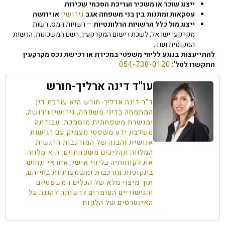
ייצוג שוכר או משכיר ועריכת הסכמי שכירות
עסקאות ומתנות בין בני משפחה אגב
גירושין
או ירושה
ייצוג מול כלל הרשויות הרלוונטיות
– רשויות המס, רשות
מקרקעי ישראל, לשכת רישום המקרקעין, רשם המשכונות, הרשות
המקומית ועוד.
להתייעצות בנוגע לליווי משפטי במכירת או רכישת נכס מקרקעין
התקשרו לטל':
054-738-0120
עו''ד דינה ארליך-חורש
ד”ר דינה ארליך-חורש היא עורכת דין
המתמחה בדיני משפחה, גירושין וירושה,
ומגשרת משפחתית מוסמכת. עבודתה
משלבת ידע משפטי מעמיק עם רגישות
אנושית והבנה של המורכבות הרגשית
המלווה תהליכים משפחתיים. היא מלווה
את לקוחותיה בליווי אישי, אחראי ונחוש
בתקופות מורכבות ומשמעותיות בחייהם,
תוך מיצוי מלא של הכלים המשפטיים
והגישוריים העומדים לרשותה להגנה על
האינטרסים של הלקוח